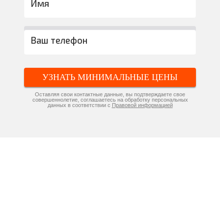
УЗНАТЬ МИНИМАЛЬНЫЕ ЦЕНЫ
Оставляя свои контактные данные, вы подтверждаете свое
совершеннолетие, соглашаетесь на обработку персональных
данных в соответствии с
Правовой информацией
Компания «Натяжные потолки»
производит и устанавливает
потолки по самым низким
ценам в Красноярске и области!
Дополнительная скидка 73% -
только 5 дней!